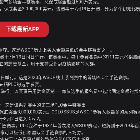
周即设有多项金手链赛事，总保底奖金超过500万美元
。
，保底奖金2,000,000美元
。该赛事于7月19日开赛，分为多个初始比
下载最新APP
的争夺。这是WSOP历史上买入金额最低的金手链赛事之一。
f”慈善赛于7月19日同日举行
。该赛事中，每个参赛名额中的111美元将捐赠给C
tainment设立的慈善基金，用于支持受新冠疫情影响的人群。
1日举行
。这是2020年WSOP线上系列赛中的首场PLO金手链赛事。
专精PLO的选手参赛。
日举行
。该赛事采用赏金赛制——每位选手的报名费中包含固定金额的赏
行
。这是该系列赛中的第三场PLO金手链赛事。
保底奖金3,000,000美元
。COLOSSUS是WSOP参赛人数最多的系列
月2日进入Day 2。
金手链赛事
。PLO变种于1984年首次纳入WSOP赛程，短牌则于2019年
，玩家可以极低价格赢取金手链赛事的入场券
。
oker平台在赛事期间的整体流量创下历史新高。