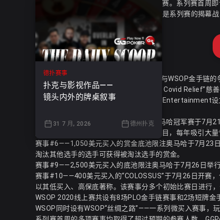
WSOP线上系列赛在GGPoker平台正式开赛。系列赛首
赛事#1——100美元买入的“The Opener”是系列赛的揭幕战
德扑赛事
100美元的低门槛吸引了大量业余选手参与WSOP金手链
扑克与影视作品——
赛事#2——1,111美元买入的“Every 1 for Covid Relie
镜头内外的牌桌叙事
Cares基金。Caesars Cares是Caesars Enter
该赛事将扑克竞技与慈善筹款相结合。
赛事#4——5,000美元买入的底池限注奥马哈冠军赛于7月2
31 7 月, 2026
德州扑克
底池限注奥马哈是WSOP赛程中的重要项目，每年吸引大量
赛事#6——1,050美元买入的赏金底池限注奥马哈于7月23
淘汰其他选手的选手可获得被淘汰选手的赏金。
赛事#9——2,500美元买入的底池限注奥马哈于7月26日举
赛事#10——400美元买入的“COLOSSUS”于7月26日开赛，
以其低买入、高保底著称。该赛事分多个初始比赛日进行，于8
WSOP 2020线上赛共设有8场PLO金手链赛事和2场短牌
WSOP同时设有WSOP“丝绸之路”——一系列微买入赛事
系列赛首周的多项赛事均取得了超过预期的参赛人数。GGP