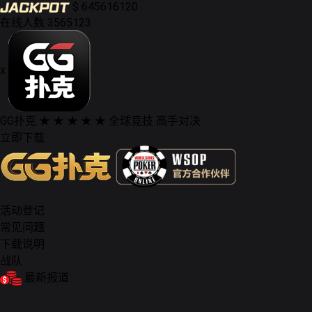
$
645616120
在线人数
3565123
x
GG扑克
★ ★ ★ ★ ★
全球竞技 高手对决
立即下载
活动登记
常见问题
下载说明
战队
最新报道
德州扑克