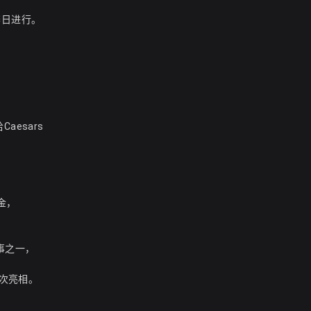
赛日进行。
aesars
金，
赛事之一，
首次亮相。