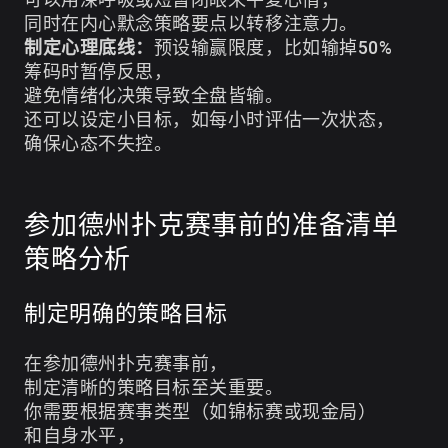
同时在内心默念策略要点以转移注意力。
制定心理底线：
预设输赢限度，比如输掉50%
筹码时暂停反思，
避免情绪化决策导致全盘皆输。
还可以设定小目标，如每小时评估一次状态，
确保心态不失控。
参加德州扑克赛事前的准备清单
策略分析
制定明确的策略目标
在参加德州扑克赛事前，
制定清晰的策略目标至关重要。
你需要根据赛事类型（如锦标赛或现金局）
和自身水平，