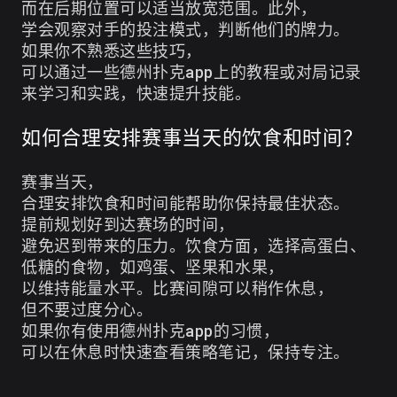
而在后期位置可以适当放宽范围。此外，
学会观察对手的投注模式，判断他们的牌力。
如果你不熟悉这些技巧，
可以通过一些德州扑克app上的教程或对局记录
来学习和实践，快速提升技能。
如何合理安排赛事当天的饮食和时间？
赛事当天，
合理安排饮食和时间能帮助你保持最佳状态。
提前规划好到达赛场的时间，
避免迟到带来的压力。饮食方面，选择高蛋白、
低糖的食物，如鸡蛋、坚果和水果，
以维持能量水平。比赛间隙可以稍作休息，
但不要过度分心。
如果你有使用德州扑克app的习惯，
可以在休息时快速查看策略笔记，保持专注。