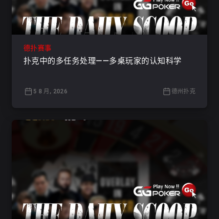
德扑赛事
扑克中的多任务处理——多桌玩家的认知科学
5 8 月, 2026
德州扑克