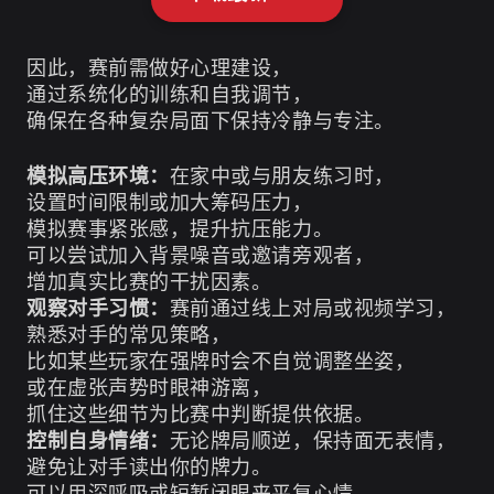
因此，赛前需做好心理建设，
通过系统化的训练和自我调节，
确保在各种复杂局面下保持冷静与专注。
模拟高压环境：
在家中或与朋友练习时，
设置时间限制或加大筹码压力，
模拟赛事紧张感，提升抗压能力。
可以尝试加入背景噪音或邀请旁观者，
增加真实比赛的干扰因素。
观察对手习惯：
赛前通过线上对局或视频学习，
熟悉对手的常见策略，
比如某些玩家在强牌时会不自觉调整坐姿，
或在虚张声势时眼神游离，
抓住这些细节为比赛中判断提供依据。
控制自身情绪：
无论牌局顺逆，保持面无表情，
避免让对手读出你的牌力。
可以用深呼吸或短暂闭眼来平复心情，