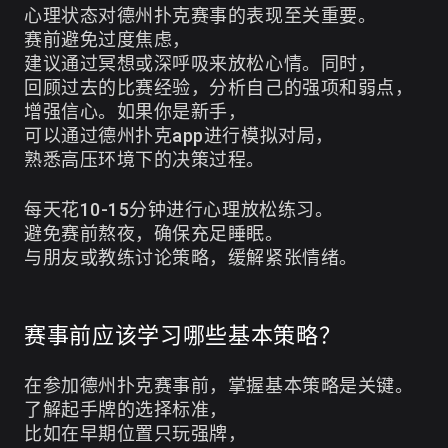
心理状态对德州扑克赛事的表现至关重要。
赛前避免过度焦虑，
建议通过冥想或深呼吸来放松心情。同时，
回顾过去的比赛经验，分析自己的强项和弱点，
增强信心。如果你是新手，
可以通过德州扑克app进行模拟对局，
熟悉高压环境下的决策过程。
每天花10-15分钟进行心理放松练习。
避免赛前熬夜，确保充足睡眠。
与朋友或教练讨论策略，缓解紧张情绪。
赛事前应该学习哪些基本策略？
在参加德州扑克赛事前，掌握基本策略是关键。
了解起手牌的选择标准，
比如在早期位置只玩强牌，