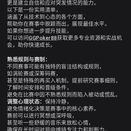
更是建立自信和应对突发情况的能力。
以下是一份实用清单，
涵盖了从技术到心态的各个方面，
帮助你在赛事中脱颖而出，展现最佳水平。
如果你想进一步提升技能，
可以访问
GGPoker88
获取更多专业资源和实战机
会，助你快速成长。
熟悉规则与赛制：
不同赛事可能有独特的盲注结构或规则，
如涡轮赛或深筹码赛，
甚至是特殊的再买入机制。提前研究赛事细则，
了解时间安排和晋级条件，
避免在比赛中因不熟悉规则而陷入被动或慌乱。
调整心理状态：
保持冷静，
避免情绪化决策是赛事中的核心素养。
赛前可以进行冥想或深呼吸，
甚至听一些舒缓的音乐来放松心情，
确保在长时间对局中维持专注力和判断力。