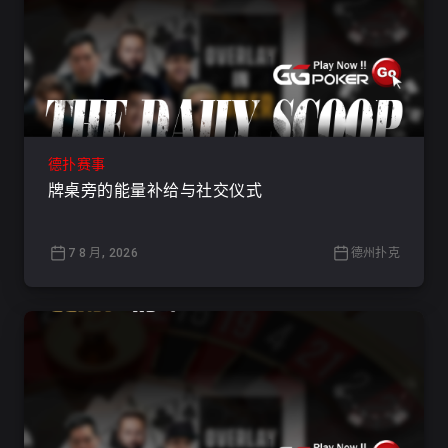
德扑赛事
牌桌旁的能量补给与社交仪式
7 8 月, 2026
德州扑克