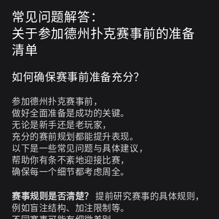
常见问题解答：
关于参加德州扑克赛事前的准备
清单
如何确保赛事前准备充分？
参加德州扑克赛事前，
做好全面准备是成功的关键。
无论是新手还是老玩家，
充分的赛前规划都能提升表现。
以下是一些常见问题与具体建议，
帮助你有条不紊地迎接比赛，
确保每一个细节都考虑周全。
赛事规则是否清楚？
提前研究赛事的具体规则，
例如盲注结构、加注限制等。