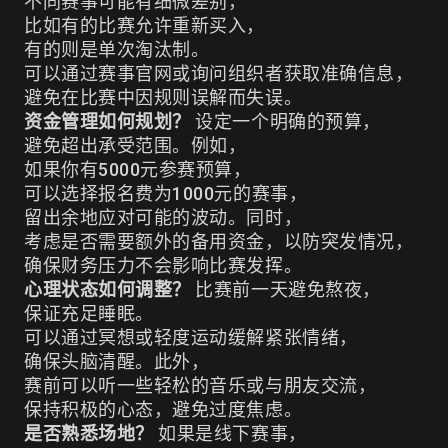
不同赛事可能有细微差别，
比如有的比赛允许重新买入，
有的则是单次淘汰制。
可以通过赛事官网或询问组织者获取准确信息，
避免在比赛中因规则误解而失误。
资金管理如何规划？
设定一个明确的预算，
避免超出承受范围。例如，
如果你有5000元参赛预算，
可以选择报名费为1000元的赛事，
留出余地应对可能的波动。同时，
考虑是否需要额外的备用资金，以防突发情况，
确保财务压力不会影响比赛发挥。
心理状态如何调整？
比赛前一天避免熬夜，
保证充足睡眠。
可以通过冥想或轻度运动缓解紧张情绪，
确保头脑清醒。此外，
赛前可以听一些轻松的音乐或与朋友交流，
保持积极的心态，避免过度焦虑。
是否熟悉场地？
如果是线下赛事，