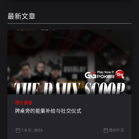
最新文章
德扑赛事
牌桌旁的能量补给与社交仪式
7 8 月, 2026
德州扑克