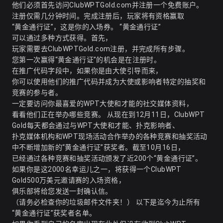
他们必须首先访问ClubWPTGold.com并注册一个免费账户。
注册仅需几分钟时间。完成注册后，玩家将有资格赢取
“黄金通行证”，这是你的入场券。 “黄金通行证”
可以通过多种方式获得。首先，
玩家需要去ClubWPTGold.com注册，并完成所有步骤。
您第一次赢得“黄金通行证”的机会是在注册时。
在推广代码字段中，如果你是由大使引导而来，
你可以使用他们的推广代码并成为大使或影响者特定的抽奖和
竞赛的参与者。
一定要访问你最喜爱的WPT大使和才能的社交媒体资料，
看看他们正在举办哪些竞赛。 从现在到12月11日，ClubWPT
Gold每天都会通过与WPT大使和才能、扑克影响者、
扑克媒体机构和WPT现场活动合作举办的各种竞赛和抽奖活动
中不断增加新的“黄金通行证”获奖者。截至10月16日，
已经通过各种竞赛和抽奖活动颁发了近200个“黄金通行证”。
如果你是这2000名幸运儿之一，将获得一个ClubWPT
Gold500万美元邀请赛的入场资格，
俱乐部将给您发送一封确认信。
（请务必检查你的垃圾邮件文件夹！） 以下是迄今为止所有
“黄金通行证”获奖者名单。