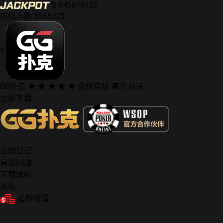
$
645616120
在线人数
3565123
x
GG扑克
★ ★ ★ ★ ★
全球竞技 高手对决
立即下载
活动登记
常见问题
下载说明
战队
最新报道
德州扑克