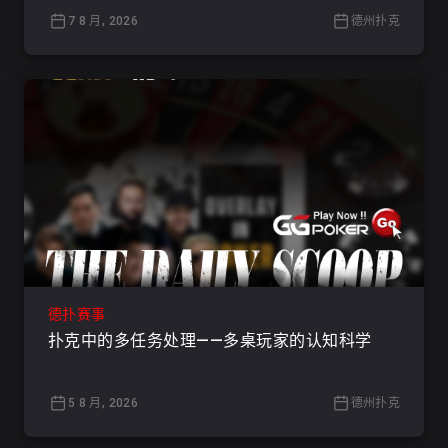
7 8 月, 2026
德州扑克
德扑赛事
扑克中的多任务处理——多桌玩家的认知科学
5 8 月, 2026
德州扑克