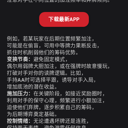
下载最新APP
例如，若某玩家在后期位置频繁加注，
可能是在偷盲，可用中等牌力果断反击，
抓住时机削弱他们的筹码优势。
变换节奏：
避免固定模式，
偶尔用弱牌大胆加注，或在强牌时故意慢玩，
打破对手对你的读牌逻辑。比如，
手持AA时可选择平跟，诱导对手入局，
增加底池的潜在收益。
施加压力：
在关键阶段，如接近奖励圈时，
利用对手的保守心理，频繁进行小额加注，
迫使他们弃牌，逐步积累自己的筹码，
为后期博弈奠定基础。
控制情绪：
无论遭遇坏牌还是连胜，
保持面无表情，避免泄露任何信息。