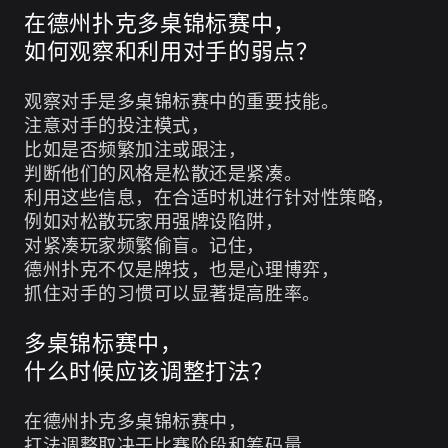
在德州扑克多桌锦标赛中，
如何观察和利用对手的弱点？
观察对手是多桌锦标赛中的重要技能。
注意对手的投注模式，
比如是否频繁加注或跟注，
判断他们的风格是松散还是紧凑。
利用这些信息，在合适时机进行针对性策略，
例如对松散玩家用强牌设陷阱，
对紧凑玩家频繁偷盲。记住，
德州扑克不仅是牌技，也是心理博弈，
抓住对手的习惯可以显著提高胜率。
多桌锦标赛中，
什么时候应该调整打法？
在德州扑克多桌锦标赛中，
打法调整取决于比赛阶段和筹码量。