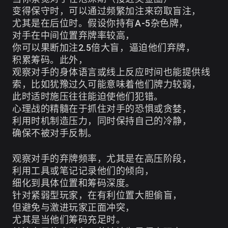
变得保守时，可以通过频繁加注来窃取盲注，
尤其是在后位时。假设你持有A-5杂色牌，
对手在中间位置弃牌率较高，
你可以果断加注2.5倍大盲，逼迫他们弃牌，
积累筹码。此外，
观察对手的身体语言或线上反应时间也能提供线
索，比如犹豫过久可能意味着他们牌力较弱，
此时适时施压往往能迫使他们犯错。
心理战的精髓在于抓住对手的恐惧或贪婪，
利用时机制造压力，同时保持自己的冷静，
确保不被对手反制。
观察对手的弃牌频率，尤其是在高压阶段，
利用工具或笔记记录他们的倾向，
细化到具体位置和筹码深度。
针对紧弱型玩家，在有利位置大胆偷盲，
但避免与激进玩家正面冲突，
尤其是当他们筹码充足时。