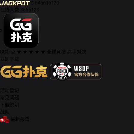
$
645616120
在线人数
3565123
x
GG扑克
★ ★ ★ ★ ★
全球竞技 高手对决
立即下载
活动登记
常见问题
下载说明
战队
最新报道
德州扑克