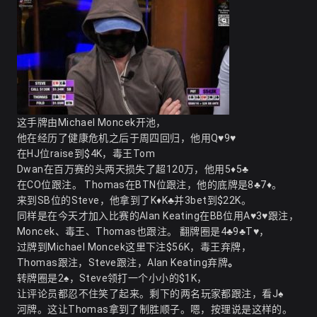
这手牌由Michael Moncek开池，
他在经历了健康危机之后于周四回归，他用Q♥9♥
在HJ位raise到$4K，毒王Tom
Dwan在百万赛的头两天损失了超120万，他用5♦5♣
在CO位跟注。 Thomas在BTN位跟注，他的底牌是8♣7♦。
来到SB位的Steve，他拿到了K♦K♣并3bet到$22K。
同样是在今天才加入比赛的Alan Keating在BB位用A♥3♥跟注，
Moncek、毒王、Thomas也跟注。 翻牌圈是4♣9♣T♥，
过牌到Michael Moncek这里下注$56K，毒王弃牌，
Thomas跟注，Steve跟注，Alan Keating弃牌
。
转牌圈是2♠，Steve领打一个小小的$1K，
让评论员都忍不住笑了起来。剩下的两名玩家都跟注，看J♠
河牌。这让Thomas拿到了制胜顺子。嗯，按理说是这样的。