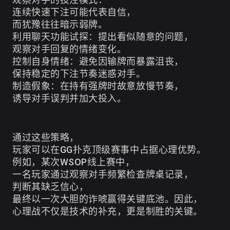
连续快速下注可能代表自信，
而犹豫往往暗示弱牌。
利用聊天功能试探：提出看似随意的问题，
观察对手回复的情绪变化。
控制自身情绪：避免因输牌而暴露沮丧，
保持稳定的下注节奏迷惑对手。
制造假象：在持有强牌时故意放慢节奏，
诱导对手误判并加大投入。
通过这些策略，
玩家可以在GG扑克顶级赛事中占据心理优势。
例如，某次WSOP线上赛中，
一名玩家通过观察对手频繁检查牌桌记录，
判断其缺乏信心，
最终以一次大胆的诈唬赢得关键底池。因此，
心理战不仅是技术的补充，更是制胜的关键。