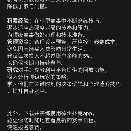
降低了参与门槛。
积累经验：
在小型赛事中不断磨练技巧，
逐步适应高强度对局的节奏和压力，
为顶级赛事做好心理和技术准备。
管理资金：
合理设定预算，严格控制参赛成本，
避免因高额买入费影响日常生活，
建议每次投入不超过账户余额的5%，
以确保长期可持续参与。
研究对手：
充分利用平台提供的回放功能，
深入分析顶级玩家的策略，
学习他们在关键时刻的决策逻辑和心理博弈技巧
，提升自身水平。
此外，下载并熟练使用德州扑克app，
能让你随时随地查看最新的赛事日程、
快速报名参赛，