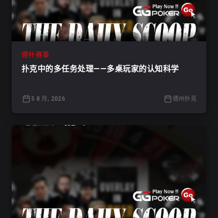
德扑赛事
扑克中的多任务处理——多桌玩家的认知科学
5 8 月, 2026
德州扑克