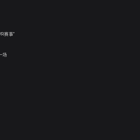
R赛事”
一场