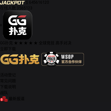
$
645616120
在线人数
3565123
x
GG扑克
★ ★ ★ ★ ★
全球竞技 高手对决
立即下载
活动登记
常见问题
下载说明
战队
最新报道
德州扑克