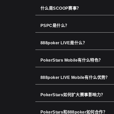
什么是SCOOP赛事？
PSPC是什么？
888poker LIVE是什么？
PokerStars Mobile有什么特色？
888poker LIVE Mobile有什么优势？
PokerStars如何扩大赛事影响力？
PokerStars和888poker如何合作？