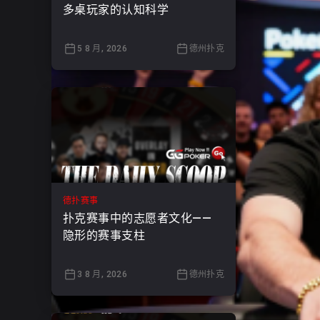
多桌玩家的认知科学
5 8 月, 2026
德州扑克
德扑赛事
扑克赛事中的志愿者文化——
隐形的赛事支柱
3 8 月, 2026
德州扑克