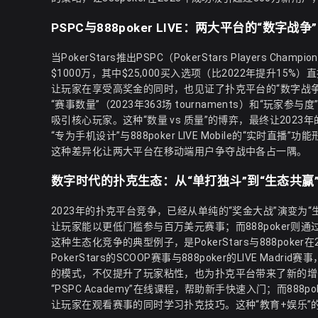
PSPC与888poker LIVE：两大平台的“数字战争”
当PokerStars推出PSPC（PokerStars Players 
$1000万，其中$25,000买入选项（比2022年提升15%）
让玩家在享受高奖金的同时，也见证了扑克平台的“数字战争”
“赛事数量”（2023年363场 tournaments）和“玩家参与度
吸引核心玩家。这种“数量 vs 质量”的博弈，最终让2023年的
“专为手机设计”与888poker LIVE Mobile的“实时
这种差异化让两大平台在移动端用户争夺战中各占一隅。
数字时代的扑克生态：从“单打独斗”到“生态共赢
2023年的扑克平台竞争，已经从单纯的“奖金大战”演变为“生态构建”
让玩家能以更低门槛参与百万美元赛事；而888poker则
这种生态化竞争的典型例子，是PokerStars与888poke
PokerStars的SCOOP赛事与888poker的LIVE M
的模式，不仅提升了玩家粘性，也为扑克平台带来了新的增长点
“PSPC Academy”在线课程，帮助新手快速入门；而888po
让玩家在观看赛事的同时学习扑克技巧。这种“教育+娱乐”